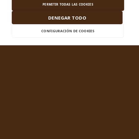
PERMITIR TODAS LAS COOKIES
DENEGAR TODO
CONFIGURACIÓN DE COOKIES
CAMERÚN, CHAD,
NÍGER, NIGERIA
/
gerewol
En el corazón del Sahel africano, miles